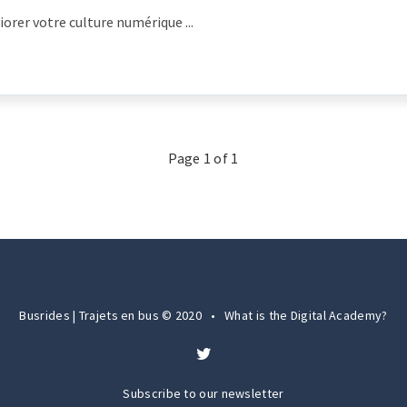
orer votre culture numérique ...
Page
1
of
1
Busrides | Trajets en bus © 2020
•
What is the Digital Academy?
Subscribe to our newsletter